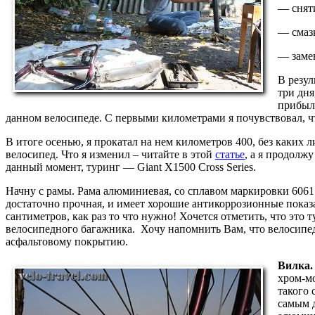
— снят
— смазк
— замен
В резул
три дня
прибыл 
данном велосипеде. С первыми километрами я почувствовал, 
В итоге осенью, я прокатал на нем километров 400, без каких л
велосипед. Что я изменил – читайте в этой
статье
, а я продолжу
данный момент, туринг — Giant X1500 Cross Series.
Начну с рамы. Рама алюминиевая, со сплавом маркировки 6061.
достаточно прочная, и имеет хорошие антикоррозионные показа
сантиметров, как раз то что нужно! Хочется отметить, что это 
велосипедного багажника. Хочу напомнить Вам, что велосипед
асфальтовому покрытию.
Вилка.
хром-мо
такого 
самым д