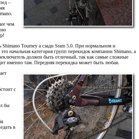
пед –
емя
imano.
ее чем
нюю
р!
Shimano Tourney а сзади Sram 5.0. При нормальном и
 это начальная категория групп перекидок компании Shimano, а
переключатель должен быть отличный, так как самые сложные
дит именно там. Передняя перекидка может быть любая.
ает
стоит с
ал бы
бя
едать в