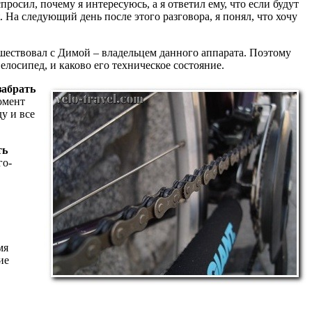
росил, почему я интересуюсь, а я ответил ему, что если будут
. На следующий день после этого разговора, я понял, что хочу
ешествовал с Димой – владельцем данного аппарата. Поэтому
велосипед, и каково его техническое состояние.
забрать
омент
ду и все
ть
го-
мя
ие