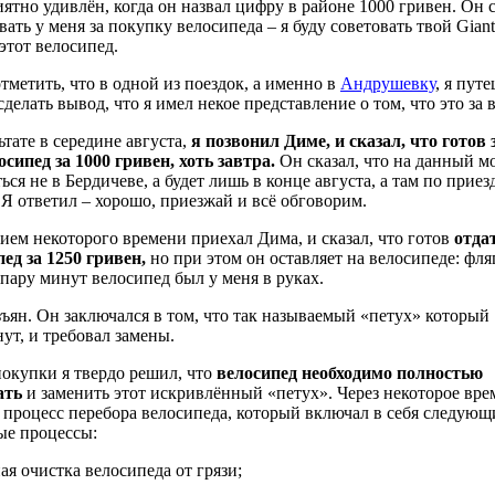
ятно удивлён, когда он назвал цифру в районе 1000 гривен. Он сп
ать у меня за покупку велосипеда – я буду советовать твой Giant
этот велосипед.
тметить, что в одной из поездок, а именно в
Андрушевку
, я пут
делать вывод, что я имел некое представление о том, что это за 
ьтате в середине августа,
я позвонил Диме, и сказал, что готов 
осипед за 1000 гривен, хоть завтра.
Он сказал, что на данный м
ься не в Бердичеве, а будет лишь в конце августа, а там по приез
Я ответил – хорошо, приезжай и всё обговорим.
ием некоторого времени приехал Дима, и сказал, что готов
отда
ед за 1250 гривен,
но при этом он оставляет на велосипеде: фля
з пару минут велосипед был у меня в руках.
ъян. Он заключался в том, что так называемый «петух» который
ут, и требовал замены.
окупки я твердо решил, что
велосипед необходимо полностью
ать
и заменить этот искривлённый «петух». Через некоторое вре
 процесс перебора велосипеда, который включал в себя следующ
ые процессы:
я очистка велосипеда от грязи;