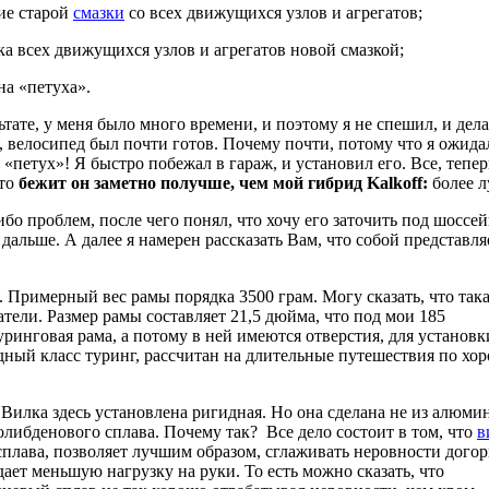
ие старой
смазки
со всех движущихся узлов и агрегатов;
а всех движущихся узлов и агрегатов новой смазкой;
а «петуха».
ьтате, у меня было много времени, и поэтому я не спешил, и делал
, велосипед был почти готов. Почему почти, потому что я ожидал
«петух»! Я быстро побежал в гараж, и установил его. Все, тепер
что
бежит он заметно получше, чем мой гибрид Kalkoff:
более л
ибо проблем, после чего понял, что хочу его заточить под шоссе
 дальше. А далее я намерен рассказать Вам, что собой представля
 Примерный вес рамы порядка 3500 грам. Могу сказать, что така
тели. Размер рамы составляет 21,5 дюйма, что под мои 185
туринговая рама, а потому в ней имеются отверстия, для установк
ный класс туринг, рассчитан на длительные путешествия по хо
Вилка здесь установлена ригидная. Но она сделана не из алюмин
либденового сплава. Почему так? Все дело состоит в том, что
в
сплава, позволяет лучшим образом, сглаживать неровности догор
ает меньшую нагрузку на руки. То есть можно сказать, что