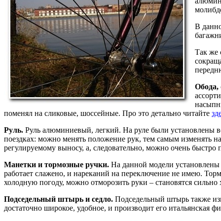
алюмин
молибд
В данно
багажни
Так же 
сокраща
передн
Обода,
ассорти
насыпн
поменял на сликовые, шоссейные. Про это детально читайте
зд
Руль.
Руль алюминиевый, легкий. На руле были установлены в
поездках: можно менять положение рук, тем самым изменять наг
регулируемому выносу, а, следовательно, можно очень быстро 
Манетки и тормозные ручки.
На данной модели установлены G
работает слажено, и нареканий на переключение не имею. Тор
холодную погоду, можно отморозить руки – становятся сильно
Подседельный штырь и седло.
Подседельный штырь также изг
достаточно широкое, удобное, и производит его итальянская фир