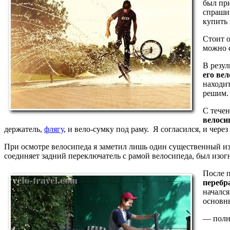
был при
спрашив
купить 
Стоит о
можно с
В резул
его вел
находит
решим. 
С течен
велосип
держатель,
флягу
, и вело-сумку под раму. Я согласился, и чере
При осмотре велосипеда я заметил лишь один существенный из
соединяет задний переключатель с рамой велосипеда, был изогн
После п
перебр
начался
основн
— полна