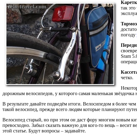
Каретк
так это
эксплуа
Тормоз
достато
погоду
Передн
своевре
Sram 5.
операци
Кассет
четко.
Некотор
дорожным велосипедов, у которого самая маленькая звёздочка н
В результате давайте подведём итоги. Велосипедом я более чем
такой велосипед, прежде всего людям которые планируют путеш
Велосипед старый, но при этом он даст фору многим новым ки
превосходно. Забыл сказать важную для кого-то вещь – весит ве
этой статье. Будут вопросы – задавайте.