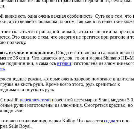
иевый сплав не так хорошо отрабатывал неровности, чем хром-
ен.
й вилке есть одна очень важная особенность. Суть ее в том, что
ки, а это является большим плюсом, так как в путешествие можн
стоит сказать что с ригидной вилкой, затраты энергии на преод
ется. Это связано с тем, что энергия не тратится при разгоне 
юю подвеску.
 ось, втулки и покрышки.
Обода изготовлены из алюминиевого 
менте 36 спиц. Что касается втулок, то они марки Shimano HB-
ые подшипники, а сама ось
втулки
изготовлена из алюминиевого
есь
.
елосипедные рожки, которые очень здорово помогают в длител
рузка на кисть руки. Кроме всего этого, руль крепиться к
поднимать и опускать руль.
rip-shift
переключатели
известной всем марки Sram, модели 5.0
мозные ручки изготовлены из алюминия. Смотреться красиво, но
 холодными.
отовлен из алюминия, марки Kalloy. Что касается
седла
то оно
ма Selle Royal.