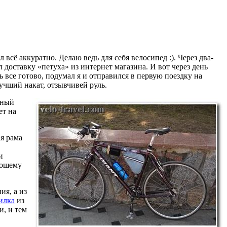
 всё аккуратно. Делаю ведь для себя велосипед :). Через два-
 доставку «петуха» из интернет магазина. И вот через день
ь все готово, подумал я и отправился в первую поездку на
учший накат, отзывчивей руль.
йный
ет на
я рама
и
рошему
ия, а из
илка
из
и, и тем