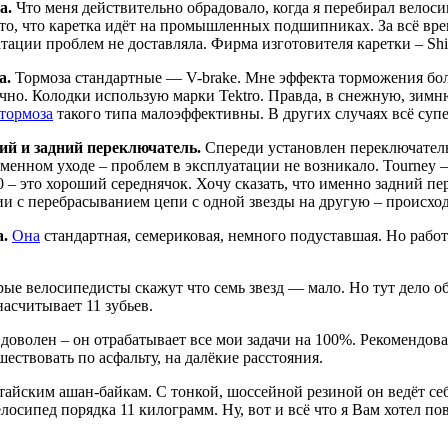
а.
Что меня действительно обрадовало, когда я перебирал велоси
 то, что каретка идёт на промышленных подшипниках. За всё вр
тации проблем не доставляла. Фирма изготовителя каретки – Sh
а.
Тормоза стандартные — V-brake. Мне эффекта торможения бол
чно. Колодки использую марки Tektro. Правда, в снежную, зим
тормоза
такого типа малоэффективны. В других случаях всё супе
ий и задний переключатель.
Спереди установлен переключатель 
менном уходе – проблем в эксплуатации не возникало. Tourney –
0 – это хороший середнячок. Хочу сказать, что именно задний 
и с перебрасыванием цепи с одной звезды на другую – происхо
а.
Она
стандартная, семериковая, немного подуставшая. Но работ
ые велосипедисты скажут что семь звезд — мало. Но тут дело об
асчитывает 11 зубьев.
 доволен – он отрабатывает все мои задачи на 100%. Рекомендов
ествовать по асфальту, на далёкие расстояния.
тайским ашан-байкам. С тонкой, шоссейной резиной он ведёт се
лосипед порядка 11 килограмм. Ну, вот и всё что я Вам хотел пов