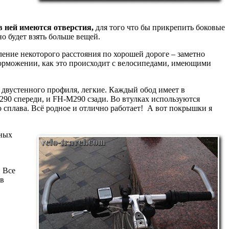
в ней имеются отверстия,
для того что бы прикрепить боковые
о будет взять больше вещей.
оление некоторого расстояния по хорошей дороге – заметно
и торможении, как это происходит с велосипедами, имеющими
двустенного профиля, легкие. Каждый обод имеет в
M290 спереди, и FH-M290 сзади. Во втулках используются
 сплава. Всё родное и отлично работает! А вот покрышки я
ьных
. Все
 в