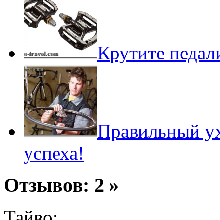
Крутите педали
Правильный ух
успеха!
Отзывов: 2 »
Тайво: