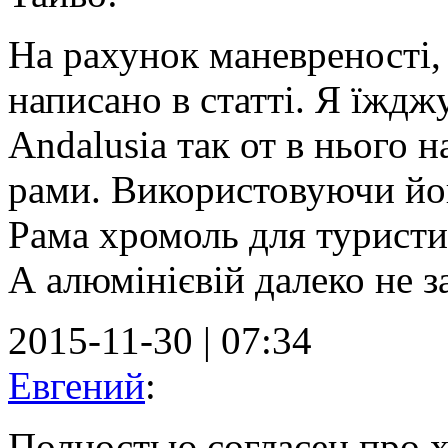
На рахунок маневреності, 
написано в статті. Я їждж
Andalusia так от в нього 
рами. Використовуючи його
Рама хромоль для туристи
А алюмінієвій далеко не з
2015-11-30
| 07:34
Евгений
:
Полностью согласен про 