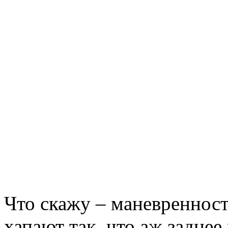
Что скажу – маневренност
хапают так, что аж заднее