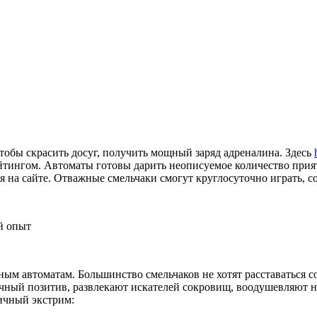
обы скрасить досуг, получить мощный заряд адреналина. Здесь
йтингом.
Автоматы готовы дарить неописуемое количество прия
 на сайте. Отважные смельчаки смогут круглосуточно играть, с
й опыт
ным автоматам. Большинство смельчаков не хотят расставаться 
чный позитив, развлекают искателей сокровищ, воодушевляют н
ичный экстрим: