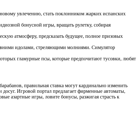
 новому увлечению, стать поклонником жарких испанских
диозной бонусной игры, вращать рулетку, собирая
скую атмосферу, предсказать будущее, полное призовых
ревними идолами, стреляющими молниями. Симулятор
которых гламурные псы, которые предпочитают тусовки, любят
арабанов, правильная ставка могут кардинально изменить
и досуг. Игровой портал предлагает фирменные автоматы,
ые азартные игры, ловите бонусы, разжигая страсть к