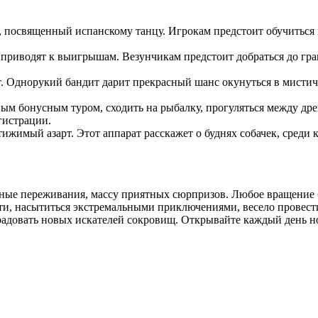
 посвященный испанскому танцу. Игрокам предстоит обучиться
приводят к выигрышам. Везунчикам предстоит добраться до гран
. Однорукий бандит дарит прекрасный шанс окунуться в мистиче
ным бонусным туром, сходить на рыбалку, прогуляться между д
гистрации.
имый азарт. Этот аппарат расскажет о буднях собачек, среди 
ые переживания, массу приятных сюрпризов. Любое вращение б
сти, насытиться экстремальными приключениями, весело провест
адовать новых искателей сокровищ. Открывайте каждый день нов