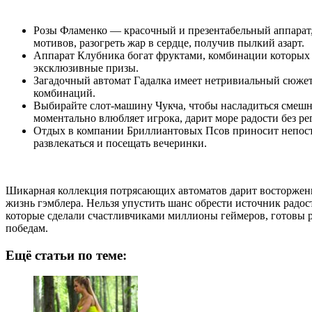
Розы Фламенко — красочный и презентабельный аппарат,
мотивов, разогреть жар в сердце, получив пылкий азарт.
Аппарат Клубника богат фруктами, комбинации которых 
эксклюзивные призы.
Загадочный автомат Гадалка имеет нетривиальный сюжет
комбинаций.
Выбирайте слот-машину Чукча, чтобы насладиться смеш
моментально влюбляет игрока, дарит море радости без ре
Отдых в компании Бриллиантовых Псов приносит непостиж
развлекаться и посещать вечеринки.
Шикарная коллекция потрясающих автоматов дарит восторженн
жизнь гэмблера. Нельзя упустить шанс обрести источник радо
которые сделали счастливчиками миллионы геймеров, готовы р
победам.
Ещё статьи по теме: