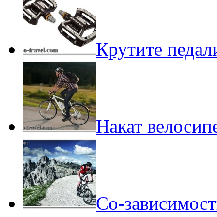
Крутите педали
Накат велосипе
Со-зависимост