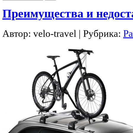
Преимущества и недост
Автор:
velo-travel
| Рубрика:
Ра