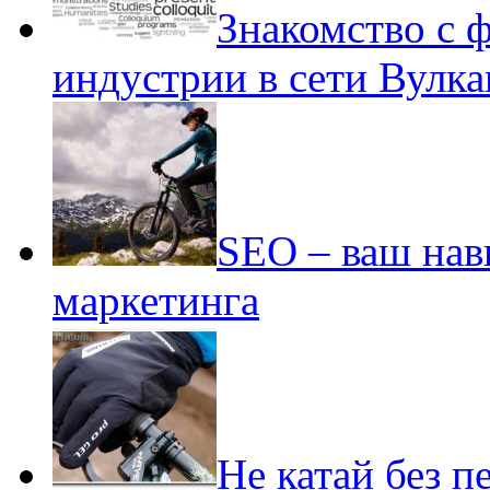
Знакомство с 
индустрии в сети Вулка
SEO – ваш нав
маркетинга
Не катай без п