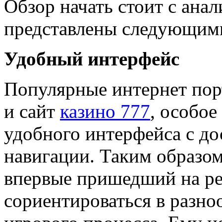
Обзор начать стоит с ана
представлены следующим
Удобный интерфейс
Популярные интернет пор
и сайт
казино 777
, особое
удобного интерфейса с д
навигации. Таким образом
впервые пришедший на ре
сориентироваться в разно