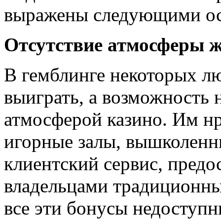
выражены следующими ос
Отсутствие атмосферы ж
В гемблинге некоторых лю
выиграть, а возможность 
атмосферой казино. Им н
игорные залы, вышколенн
клиентский сервис, пред
владельцами традиционны
все эти бонусы недоступн