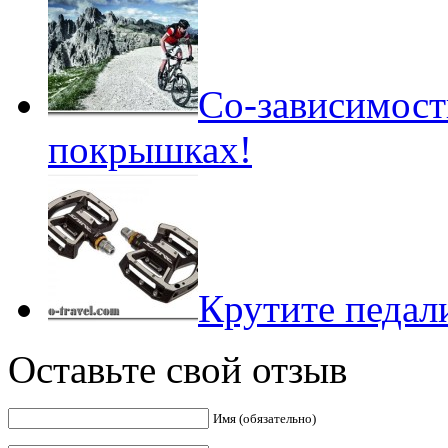
Со-зависимост
покрышках!
Крутите педали
Оставьте свой отзыв
Имя (обязательно)