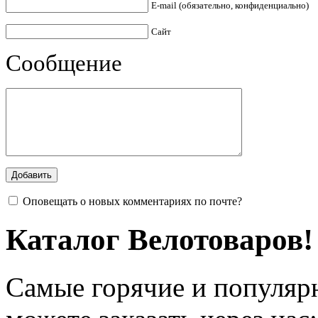
E-mail (обязательно, конфиденциально)
Сайт
Сообщение
Оповещать о новых комментариях по почте?
Каталог Велотоваров!
Самые горячие и популяр