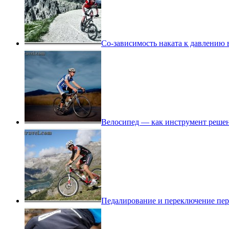
Со-зависимость наката к давлению
Велосипед — как инструмент реше
Педалирование и переключение пере