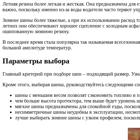
Летняя резина более легкая и жесткая. Она предназначена для 
важно, поскольку именно из-за воды водители часто теряют уп
Зимние шины более тяжелые, а при их использовании расход то
летних они обеспечивают хорошее сцепление с холодным асфаль
ошипованную зимнюю резину.
В последнее время стала популярна так называемая всесезонна
большой амплитуде температур.
Параметры выбора
Главный критерий при подборе шин – подходящий размер. Узна
Кроме этого, выбирая шины, руководствуйтесь следующими со
шины с меньшим весом позволят сэкономить топливо и п
чем больше высота протектора, тем выше будет уровень ш
мягкие шины предназначены для спокойной езды, поскол
несимметричные шины неудобны в эксплуатации, несмотря 
лучше выбирать зимние шины с узким профилем, поскольк