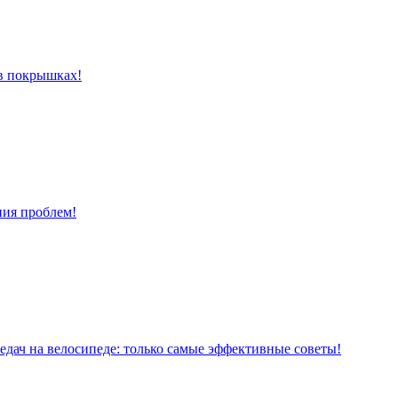
 в покрышках!
ния проблем!
дач на велосипеде: только самые эффективные советы!