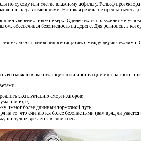
езды по сухому или слегка влажному асфальту. Рельеф протектора 
равление над автомобилями. Но такая резина не предназначена д
плива уверенно ползет вверх. Однако их использование в услови
том, обеспечивая безопасность на дороге. Для регионов, в кот
я резина, но эти шины лишь компромисс между двумя сезонами. 
ть его можно в эксплуатационной инструкции или на сайте про
ветами:
родлить эксплуатацию амортизаторов;
ума при езде;
ьку имеют более длинный тормозной путь;
на то, что считаются более безопасными (вам вряд ли удастся 
у он лучше врезается в слой снега.