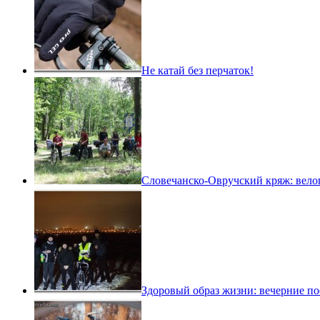
Не катай без перчаток!
Словечанско-Овручский кряж: вело
Здоровый образ жизни: вечерние по