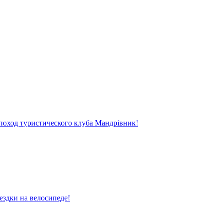
поход туристического клуба Мандрівник!
ездки на велосипеде!