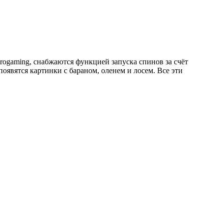
rogaming, снабжаются функцией запуска спинов за счёт
появятся картинки с бараном, оленем и лосем. Все эти