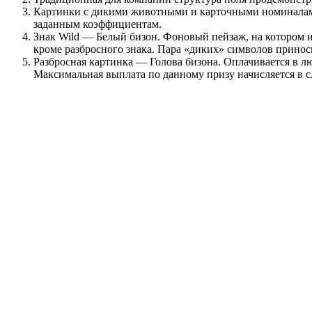
Картинки с дикими животными и карточными номиналами
заданным коэффициентам.
Знак Wild — Белый бизон. Фоновый пейзаж, на котором 
кроме разбросного знака. Пара «диких» символов прино
Разбросная картинка — Голова бизона. Оплачивается в л
Максимальная выплата по данному призу начисляется в с