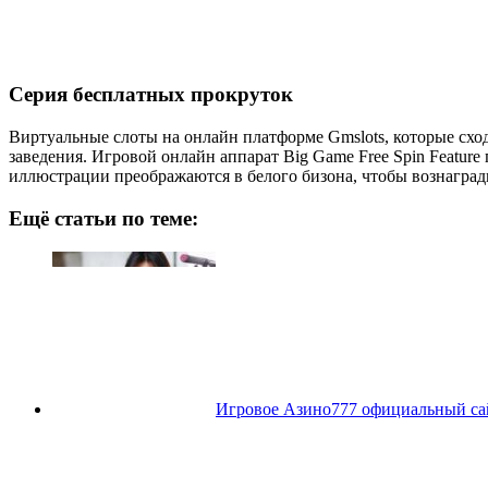
Серия бесплатных прокруток
Виртуальные слоты на онлайн платформе Gmslots, которые сход
заведения. Игровой онлайн аппарат Big Game Free Spin Feature
иллюстрации преображаются в белого бизона, чтобы вознагра
Ещё статьи по теме:
Игровое Азино777 официальный сай