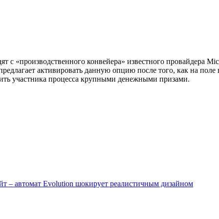
ят с «производственного конвейера» известного провайдера Mic
 предлагает активировать данную опцию после того, как на поле 
дить участника процесса крупными денежными призами.
т – автомат Evolution шокирует реалистичным дизайном