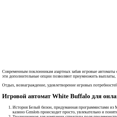
Современным поклонникам азартных забав игровые автоматы он
эти дополнительные опции позволяют приумножить выплаты, 
Отдых, вознаграждение, удовлетворение игровых потребностей
Игровой автомат White Buffalo для онл
История Белый бизон, придуманная программистами из M
казино Gmslots происходит просто, увлекательно и поня
Традиционная для компании структура поля продемонстр