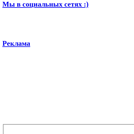
Мы в социальных сетях :)
Реклама