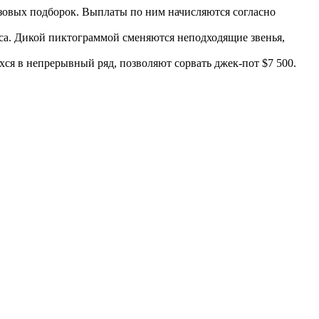
овых подборок. Выплаты по ним начисляются согласно
са. Дикой пиктограммой сменяются неподходящие звенья,
ся в непрерывный ряд, позволяют сорвать джек-пот $7 500.