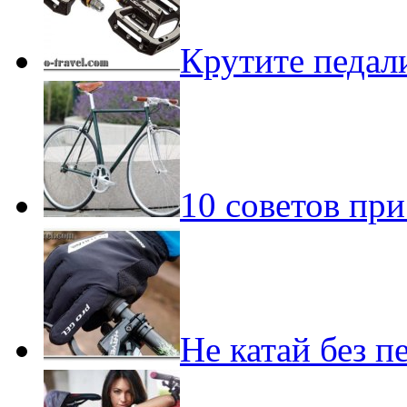
Крутите педали
10 советов при
Не катай без п