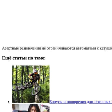
Азартные развлечения не ограничиваются автоматами с катуш
Ещё статьи по теме:
Бонусы и поощрения для активных 