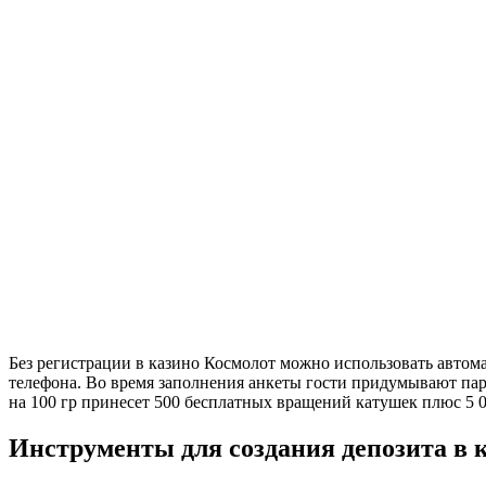
Без регистрации в казино Космолот можно использовать автом
телефона. Во время заполнения анкеты гости придумывают пар
на 100 гр принесет 500 бесплатных вращений катушек плюс 5 0
Инструменты для создания депозита в 