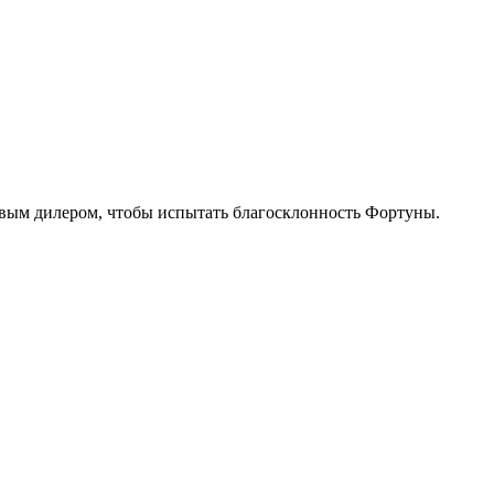
ивым дилером, чтобы испытать благосклонность Фортуны.