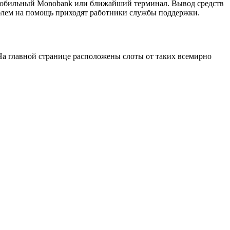
 мобильный Monobank или ближайший терминал. Вывод средств
облем на помощь приходят работники службы поддержки.
На главной странице расположены слоты от таких всемирно