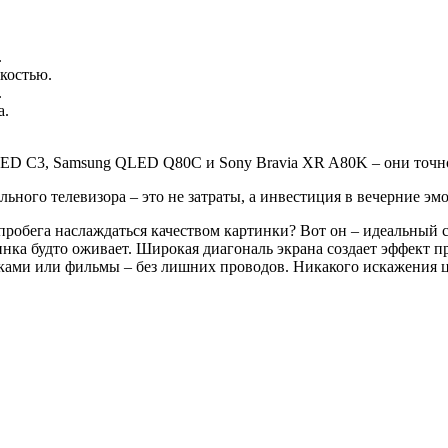
.
костью.
.
а.
ED C3, Samsung QLED Q80C и Sony Bravia XR A80K – они точн
льного телевизора – это не затраты, а инвестиция в вечерние эмо
пробега наслаждаться качеством картинки? Вот он – идеальный 
ка будто оживает. Широкая диагональ экрана создает эффект пр
ками или фильмы – без лишних проводов. Никакого искажения цв