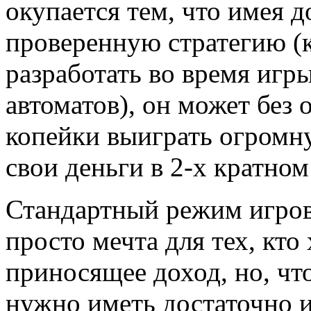
окупается тем, что имея 
проверенную стратегию (
разработать во время игр
автоматов), он может без 
копейки выиграть огромну
свои деньги в 2-х кратном
Стандартный режим игро
просто мечта для тех, кто
приносящее доход, но, чт
нужно иметь достаточно и