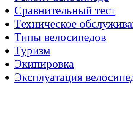
Сравнительный тест
Техническое обслужива
Типы велосипедов
Туризм
Экипировка
Эксплуатация велосипе