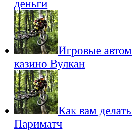
деньги
Игровые автом
казино Вулкан
Как вам делать
Париматч