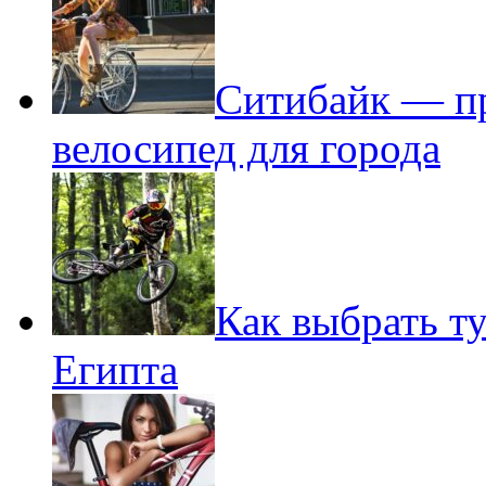
Ситибайк — п
велосипед для города
Как выбрать т
Египта