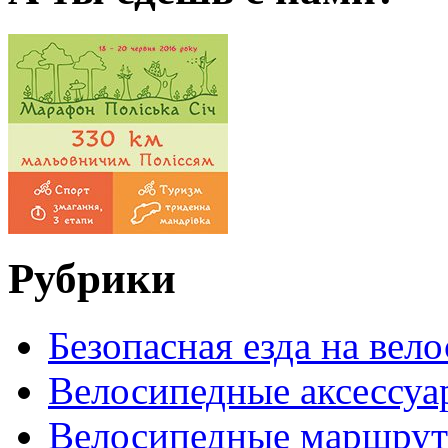
Рубрики
Безопасная езда на вел
Велосипедные аксессуа
Велосипедные маршру