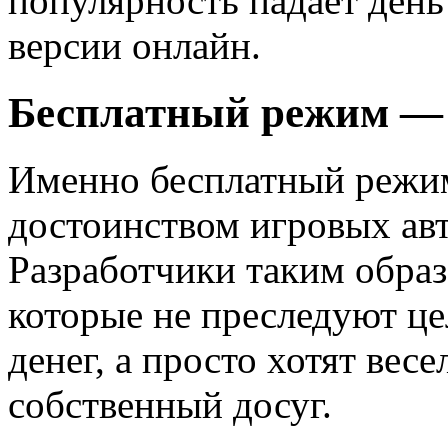
популярность падает день
версии онлайн.
Бесплатный режим —
Именно бесплатный режим
достоинством игровых авт
Разработчики таким образ
которые не преследуют це
денег, а просто хотят вес
собственный досуг.