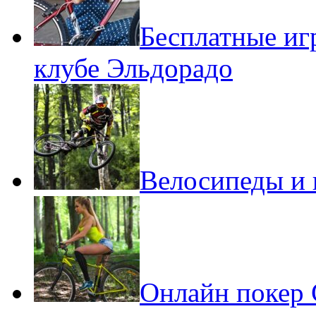
Бесплатные иг
клубе Эльдорадо
Велосипеды и 
Онлайн покер 