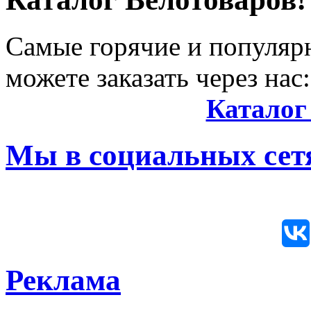
Самые горячие и популяр
можете заказать через нас:
Каталог
Мы в социальных сетя
Реклама