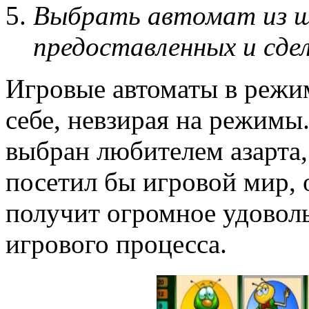
Выбрать автомат из ш
предоставленных и сде
Игровые автоматы в режи
себе, невзирая на режимы
выбран любителем азарта,
посетил бы игровой мир, 
получит огромное удоволь
игрового процесса.