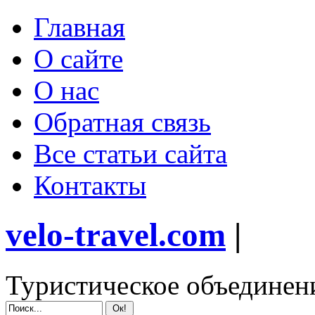
Главная
О сайте
О нас
Обратная связь
Все статьи сайта
Контакты
velo-travel.com
|
Туристическое объединен