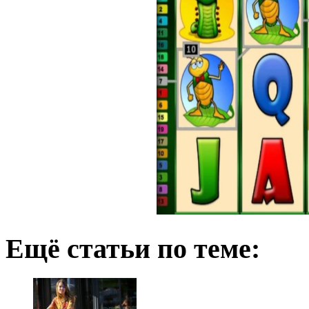
Ещё статьи по теме: