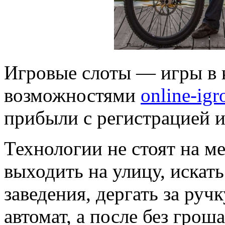
Игровые слоты — игры в 
возможностями
online-igr
прибыли с регистрацией и
Технологии не стоят на м
выходить на улицу, искат
заведения, дергать за ру
автомат, а после без грош