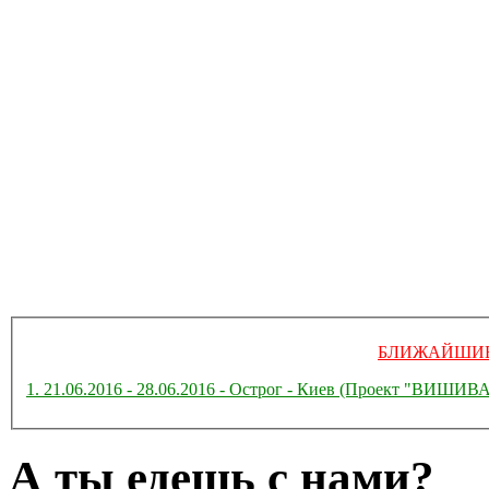
БЛИЖАЙШИЕ
1. 21.06.2016 - 28.06.2016 - Острог - Киев (Проект "ВИ
А ты едешь с нами?