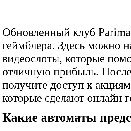
Обновленный клуб Parimat
геймблера. Здесь можно 
видеослоты, которые помо
отличную прибыль. После 
получите доступ к акциям
которые сделают онлайн 
Какие автоматы предс