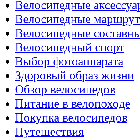
Велосипедные аксессуа
Велосипедные маршру
Велосипедные составн
Велосипедный спорт
Выбор фотоаппарата
Здоровый образ жизни
Обзор велосипедов
Питание в велопоходе
Покупка велосипедов
Путешествия