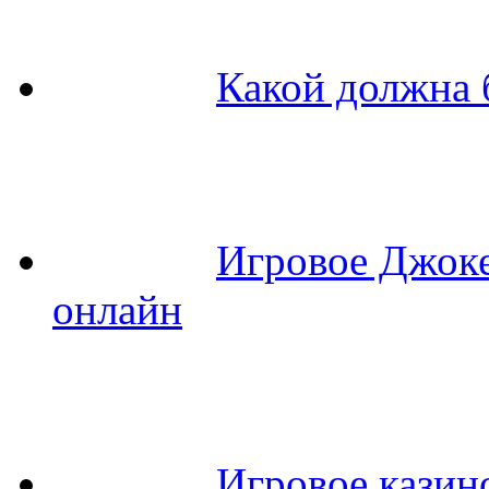
Какой должна 
Игровое Джоке
онлайн
Игровое казин