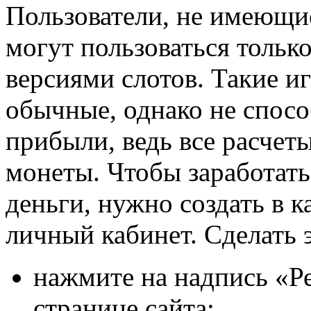
Пользователи, не имеющие
могут пользоваться толь
версиями слотов. Такие и
обычные, однако не спос
прибыли, ведь все расчеты
монеты. Чтобы заработать
деньги, нужно создать в 
личный кабинет. Сделать 
нажмите на надпись «Р
странице сайта;