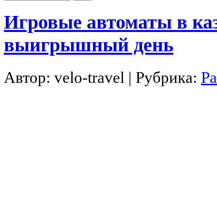
Игровые автоматы в ка
выигрышный день
Автор:
velo-travel
| Рубрика:
Ра