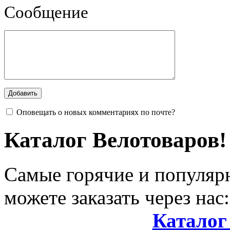
Сообщение
Оповещать о новых комментариях по почте?
Каталог Велотоваров!
Самые горячие и популяр
можете заказать через нас:
Каталог