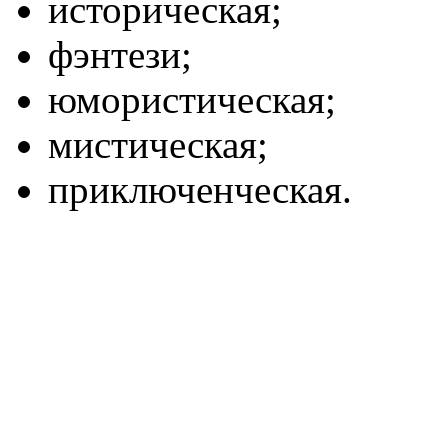
историческая;
фэнтези;
юмористическая;
мистическая;
приключенческая.