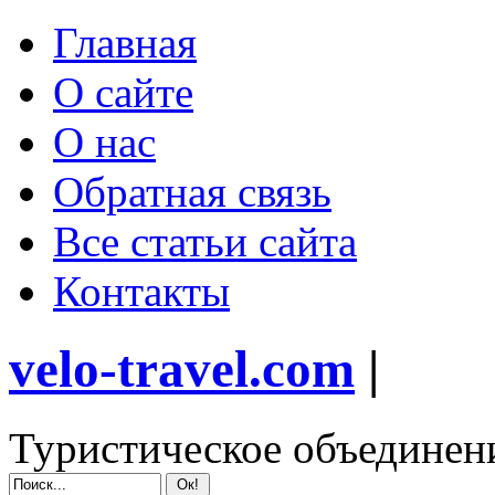
Главная
О сайте
О нас
Обратная связь
Все статьи сайта
Контакты
velo-travel.com
|
Туристическое объединен