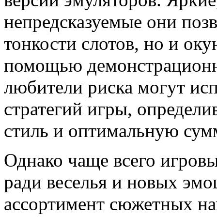
непредсказуемые они позв
тонкости слотов, но и оку
помощью демонстрационн
любители риска могут ис
стратегий игры, определи
стиль и оптимальную сумм
Однако чаще всего игровы
ради веселья и новых эм
ассортимент сюжетных на