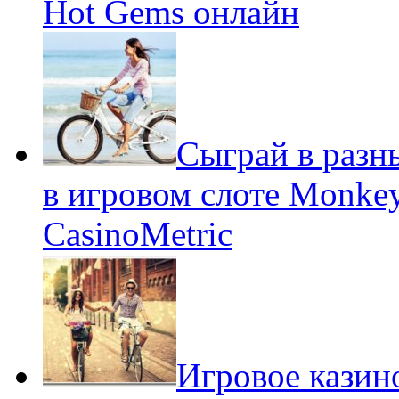
Hot Gems онлайн
Сыграй в разн
в игровом слоте Monkey
CasinoMetric
Игровое казино