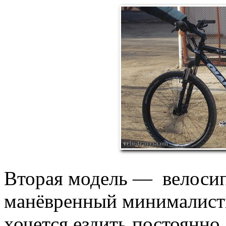
Вторая модель — велосип
манёвренный минималис
хочется ездить постоянно.