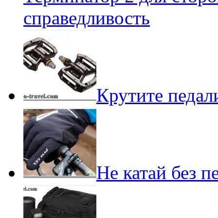
справедливость
Крутите педали
Не катай без п